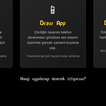
📱
Draw App
e
Çizdiğin tasarımı telefon
Fot
ti
ekranından görürken ses sistemi
hari
için
üzerinde gerçek zamanlı boyama
yap.
Bitt
 daha
Tasarımını gerçek hayata kolay aktarma
Hangi uygulamayı denemek istiyorsun?